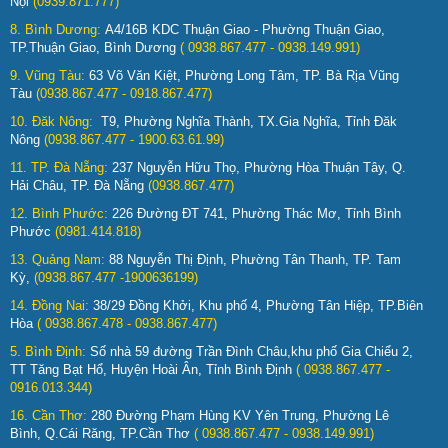
Nội
(0939.871.777)
8. Bình Dương:
A4/16B KDC Thuận Giao - Phường Thuận Giao,
TP.Thuận Giao, Bình Dương
( 0938.867.477 - 0938.149.991)
9. Vũng Tàu:
63 Võ Văn Kiệt, Phường Long Tâm, TP. Bà Rịa Vũng
Tàu
(0938.867.477 - 0918.867.477)
10. Đăk Nông:
T9, Phường Nghĩa Thành, TX.Gia Nghĩa, Tỉnh Đăk
Nông
(0938.867.477 - 1900.63.61.99)
11. TP. Đà Nẵng:
237 Nguyễn Hữu Thọ, Phường Hòa Thuận Tây, Q.
Hải Châu, TP. Đà Nẵng
(0938.867.477)
12. Bình Phước:
226 Đường ĐT 741, Phường Thác Mơ, Tỉnh Bình
Phước
(0981.414.818)
13. Quảng Nam:
88 Nguyễn Thị Định, Phường Tân Thanh, TP. Tam
Kỳ,
(0938.867.477 -1900636199)
14. Đồng Nai:
38/29 Đồng Khởi, Khu phố 4, Phường Tân Hiệp, TP.Biên
Hòa
( 0938.867.478 - 0938.867.477)
5. Bình Định:
Số nhà 59 đường Trần Đình Châu,khu phố Gia Chiểu 2,
TT Tăng Bạt Hổ, Huyện Hoài Ân, Tỉnh Bình Định
( 0938.867.477 -
0916.013.344)
16. Cần Thơ:
280 Đường Phạm Hùng KV Yên Trung, Phường Lê
Bình, Q.Cái Răng, TP.Cần Thơ
( 0938.867.477 - 0938.149.991)