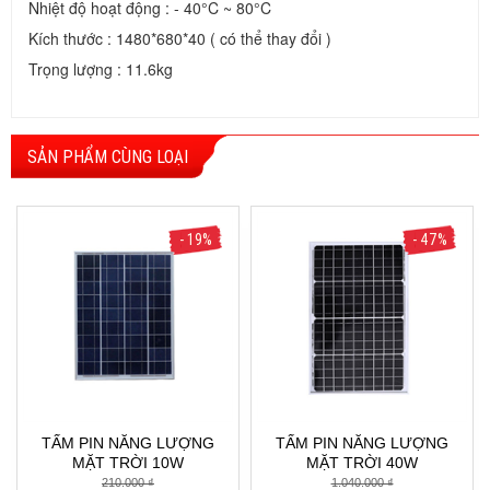
Nhiệt độ hoạt động : - 40°C ~ 80°C
Kích thước : 1480*680*40 ( có thể thay đổi )
Trọng lượng : 11.6kg
SẢN PHẨM CÙNG LOẠI
- 19%
- 47%
TẤM PIN NĂNG LƯỢNG
TẤM PIN NĂNG LƯỢNG
MẶT TRỜI 10W
MẶT TRỜI 40W
210.000 ₫
1.040.000 ₫