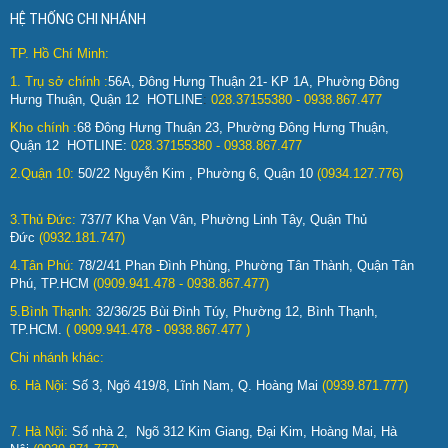
HỆ THỐNG CHI NHÁNH
TP. Hồ Chí Minh:
1.
Trụ sở chính :
56A, Đông Hưng Thuận 21- KP 1A, Phường Đông
Hưng Thuận, Quận 12 HOTLINE
:
028.37155380 - 0938.867.477
Kho chính :
68 Đông Hưng Thuận 23, Phường Đông Hưng Thuận,
Quận 12 HOTLINE:
028.37155380 - 0938.867.477
2.Quận 10:
50/22 Nguyễn Kim , Phường 6, Quận 10
(0934.127.776)
3.Thủ Đức:
737/7 Kha Vạn Vân, Phường Linh Tây, Quận Thủ
Đức
(0932.181.747)
4.Tân Phú:
78/2/41 Phan Đình Phùng, Phường Tân Thành, Quận Tân
Phú, TP.HCM
(0909.941.478 - 0938.867.477)
5.Bình Thạnh:
32/36/25 Bùi Đình Túy, Phường 12, Bình Thạnh,
TP.HCM.
( 0909.941.478 - 0938.867.477 )
Chi nhánh khác:
6. Hà Nội:
Số 3, Ngõ 419/8, Lĩnh Nam, Q. Hoàng Mai
(0939.871.777)
7. Hà Nội:
Số nhà 2, Ngõ 312 Kim Giang, Đại Kim, Hoàng Mai, Hà