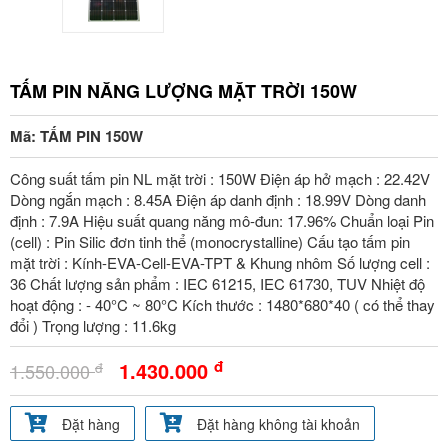
TẤM PIN NĂNG LƯỢNG MẶT TRỜI 150W
Mã: TẤM PIN 150W
Công suất tấm pin NL mặt trời : 150W Điện áp hở mạch : 22.42V
Dòng ngắn mạch : 8.45A Điện áp danh định : 18.99V Dòng danh
định : 7.9A Hiệu suất quang năng mô-đun: 17.96% Chuẩn loại Pin
(cell) : Pin Silic đơn tinh thể (monocrystalline) Cấu tạo tấm pin
mặt trời : Kính-EVA-Cell-EVA-TPT & Khung nhôm Số lượng cell :
36 Chất lượng sản phẩm : IEC 61215, IEC 61730, TUV Nhiệt độ
hoạt động : - 40°C ~ 80°C Kích thước : 1480*680*40 ( có thể thay
đổi ) Trọng lượng : 11.6kg
đ
1.430.000
đ
1.550.000
Đặt hàng
Đặt hàng không tài khoản