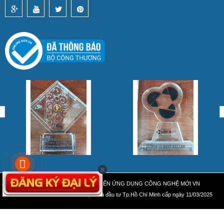
CÔNG TY CỔ PHẦN PHÁT TRIỂN ỨNG DỤNG CÔNG NGHỆ MỚI VN
MST 0318867669 do Sở Kế Hoạch và đầu tư Tp.Hồ Chí Minh cấp ngày 11/03/2025