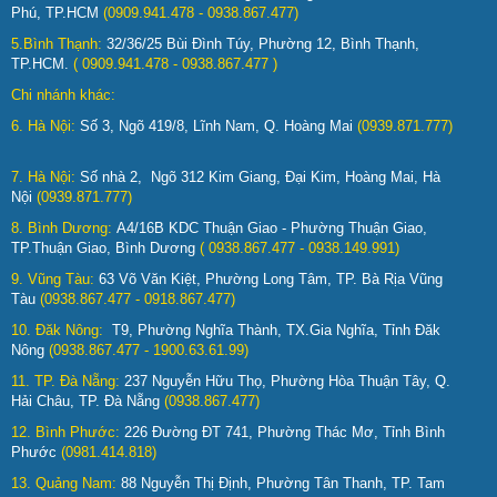
Phú, TP.HCM
(0909.941.478 - 0938.867.477)
5.Bình Thạnh:
32/36/25 Bùi Đình Túy, Phường 12, Bình Thạnh,
TP.HCM.
( 0909.941.478 - 0938.867.477 )
Chi nhánh khác:
6. Hà Nội:
Số 3, Ngõ 419/8, Lĩnh Nam, Q. Hoàng Mai
(0939.871.777)
7. Hà Nội:
Số nhà 2, Ngõ 312 Kim Giang, Đại Kim, Hoàng Mai, Hà
Nội
(0939.871.777)
8. Bình Dương:
A4/16B KDC Thuận Giao - Phường Thuận Giao,
TP.Thuận Giao, Bình Dương
( 0938.867.477 - 0938.149.991)
9. Vũng Tàu:
63 Võ Văn Kiệt, Phường Long Tâm, TP. Bà Rịa Vũng
Tàu
(0938.867.477 - 0918.867.477)
10. Đăk Nông:
T9, Phường Nghĩa Thành, TX.Gia Nghĩa, Tỉnh Đăk
Nông
(0938.867.477 - 1900.63.61.99)
11. TP. Đà Nẵng:
237 Nguyễn Hữu Thọ, Phường Hòa Thuận Tây, Q.
Hải Châu, TP. Đà Nẵng
(0938.867.477)
12. Bình Phước:
226 Đường ĐT 741, Phường Thác Mơ, Tỉnh Bình
Phước
(0981.414.818)
13. Quảng Nam:
88 Nguyễn Thị Định, Phường Tân Thanh, TP. Tam