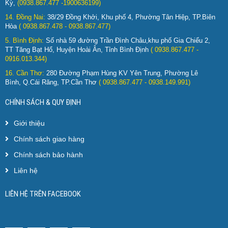
Kỳ,
(0938.867.477 -1900636199)
14. Đồng Nai:
38/29 Đồng Khởi, Khu phố 4, Phường Tân Hiệp, TP.Biên
Hòa
( 0938.867.478 - 0938.867.477)
5. Bình Định:
Số nhà 59 đường Trần Đình Châu,khu phố Gia Chiểu 2,
TT Tăng Bạt Hổ, Huyện Hoài Ân, Tỉnh Bình Định
( 0938.867.477 -
0916.013.344)
16. Cần Thơ:
280 Đường Phạm Hùng KV Yên Trung, Phường Lê
Bình, Q.Cái Răng, TP.Cần Thơ
( 0938.867.477 - 0938.149.991)
CHÍNH SÁCH & QUY ĐỊNH
Giới thiệu
Chính sách giao hàng
Chính sách bảo hành
Liên hệ
LIÊN HỆ TRÊN FACEBOOK