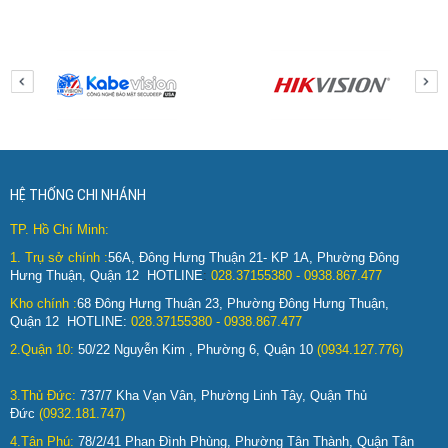
HỆ THỐNG CHI NHÁNH
TP. Hồ Chí Minh:
1.
Trụ sở chính :
56A, Đông Hưng Thuận 21- KP 1A, Phường Đông
Hưng Thuận, Quận 12 HOTLINE
:
028.37155380 - 0938.867.477
Kho chính :
68 Đông Hưng Thuận 23, Phường Đông Hưng Thuận,
Quận 12 HOTLINE:
028.37155380 - 0938.867.477
2.Quận 10:
50/22 Nguyễn Kim , Phường 6, Quận 10
(0934.127.776)
3.Thủ Đức:
737/7 Kha Vạn Vân, Phường Linh Tây, Quận Thủ
Đức
(0932.181.747)
4.Tân Phú:
78/2/41 Phan Đình Phùng, Phường Tân Thành, Quận Tân