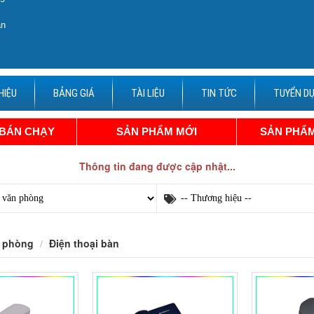
ận
HIỆU
BẢNG GIÁ
TÀI LIỆU
TIN TỨC
TUYỂN D
 BÁN CHẠY
SẢN PHẨM MỚI
SẢN PHẨM
Thông tin đang được cập nhật...
 phòng
Điện thoại bàn