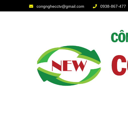
congnghecctv@gmail.com
0938-867-477