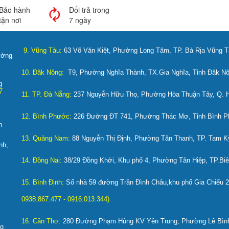
Bảo hành
Đổi trả trong
tận nơi
7 ngày
9. Vũng Tàu:
63 Võ Văn Kiệt, Phường Long Tâm, TP. Bà Rịa Vũng 
ường
10. Đăk Nông:
T9, Phường Nghĩa Thành, TX.Gia Nghĩa, Tỉnh Đăk N
g
77
11. TP. Đà Nẵng:
237 Nguyễn Hữu Thọ, Phường Hòa Thuận Tây, Q. H
12. Bình Phước:
226 Đường ĐT 741, Phường Thác Mơ, Tỉnh Bình 
n
13. Quảng Nam:
88 Nguyễn Thị Định, Phường Tân Thanh, TP. Tam K
nh,
477)
14. Đồng Nai:
38/29 Đồng Khởi, Khu phố 4, Phường Tân Hiệp, TP.Bi
15. Bình Định:
Số nhà 59 đường Trần Đình Châu,khu phố Gia Chiểu 2
0938.867.477 - 0916.013.344)
16. Cần Thơ:
280 Đường Phạm Hùng KV Yên Trung, Phường Lê Bình
ng