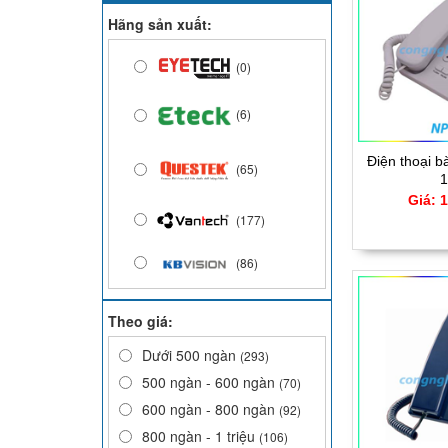
Hãng sản xuất:
(0)
(6)
Điện thoại 
(65)
1
Giá: 
(177)
(86)
(128)
Theo giá:
(106)
Dưới 500 ngàn
(293)
500 ngàn - 600 ngàn
(70)
(18)
600 ngàn - 800 ngàn
(92)
800 ngàn - 1 triệu
(106)