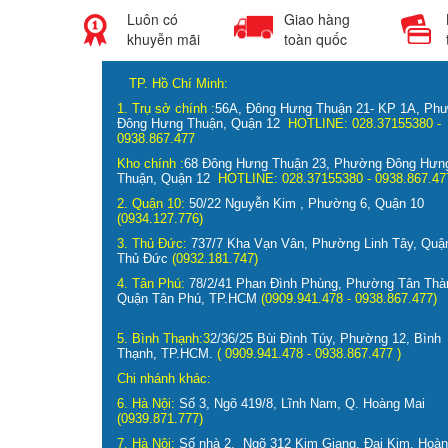
Luôn có
Giao hàng
khuyễn mãi
toàn quốc
TP. Hồ Chí Minh:
1. Trụ sở chính :
56A, Đông Hưng Thuận 21- KP 1A, Ph
Đông Hưng Thuận, Quận 12
HOTLINE: 028.37155380 -
0938.867.477
Kho chính :
68 Đông Hưng Thuận 23, Phường Đông Hưn
Thuận, Quận 12
HOTLINE: 028.37155380 - 0938.867.4
2. Quận 10:
50/22 Nguyễn Kim , Phường 6, Quận 10
(0934.127.776)
3. Thủ Đức:
737/7 Kha Vạn Vân, Phường Linh Tây, Quậ
Thủ Đức
(0932.181.747)
4. Tân Phú:
78/2/41 Phan Đình Phùng, Phường Tân Thà
Quận Tân Phú, TP.HCM
(0909.941.478 - 0938.867.
5. Bình Thạnh:3
2/36/25 Bùi Đình Túy, Phường 12, Bình
Thạnh, TP.HCM.
( 0909.941.478 - 0938.867.477 )
Chi nhánh khác:
6. Hà Nội:
Số 3, Ngõ 419/8, Lĩnh Nam, Q. Hoàng Mai
(0939.871.777)
7. Hà Nội:
Số nhà 2, Ngõ 312 Kim Giang, Đại Kim, Hoà