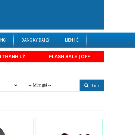
ỤNG
ĐĂNG KÝ ĐẠI LÝ
LIÊN HỆ
 THANH LÝ
FLASH SALE | OFF
Tìm