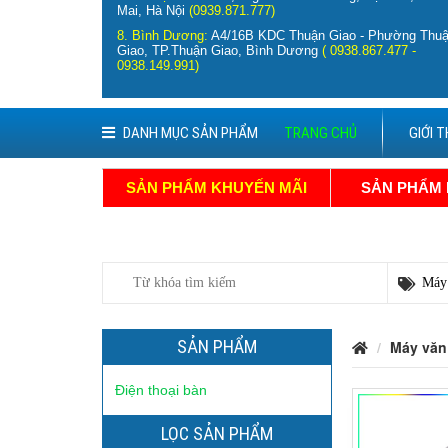
Mai, Hà Nội
(0939.871.777)
8. Bình Dương:
A4/16B KDC Thuận Giao - Phường Thu
Giao, TP.Thuận Giao, Bình Dương
( 0938.867.477 -
0938.149.991)
DANH MỤC SẢN PHẨM
TRANG CHỦ
GIỚI T
SẢN PHẨM KHUYẾN MÃI
SẢN PHẨM
SẢN PHẨM
Máy văn
Điện thoại bàn
LỌC SẢN PHẨM