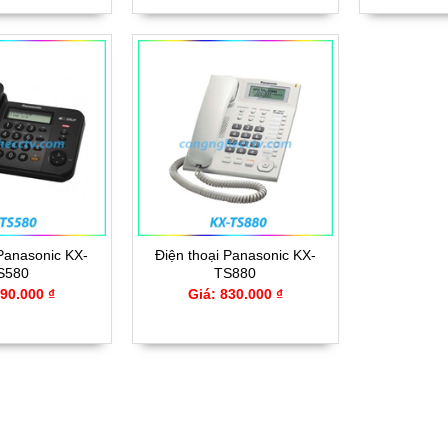
 Panasonic KX-
Điện thoại Panasonic KX-
S580
TS880
690.000 ₫
Giá: 830.000 ₫