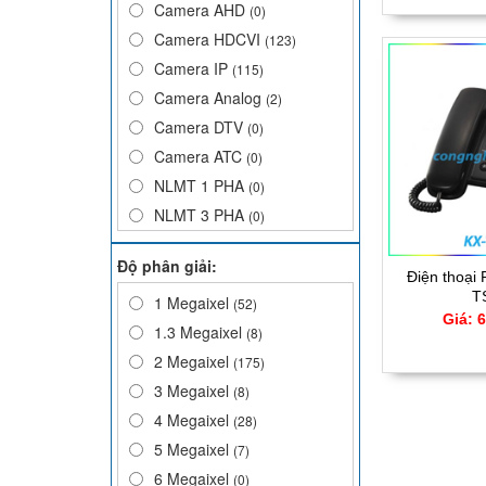
Camera AHD
(0)
Camera HDCVI
(123)
Camera IP
(115)
Camera Analog
(2)
Camera DTV
(0)
Camera ATC
(0)
NLMT 1 PHA
(0)
NLMT 3 PHA
(0)
ĐÈN LED
(5)
Độ phân giải:
TẤM PIN MONO
(5)
Điện thoại
T
ĐÈN ĐƯỜNG
1 Megaixel
(52)
(8)
Giá: 
Ổ CỨNG
1.3 Megaixel
(12)
(8)
THẺ NHỚ
2 Megaixel
(8)
(175)
3 Megaixel
(8)
4 Megaixel
(28)
5 Megaixel
(7)
6 Megaixel
(0)