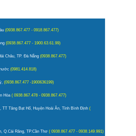
Tàu
(0938.867.477 - 0918.867.477)
ông
(0938.867.477 - 1900.63.61.99)
ải Châu, TP. Đà Nẵng
(0938.867.477)
Phước
(0981.414.818)
ỳ,
(0938.867.477 -1900636199)
ên Hòa
( 0938.867.478 - 0938.867.477)
, TT Tăng Bạt Hổ, Huyện Hoài Ân, Tỉnh Bình Định
(
, Q.Cái Răng, TP.Cần Thơ
( 0938.867.477 - 0938.149.991)