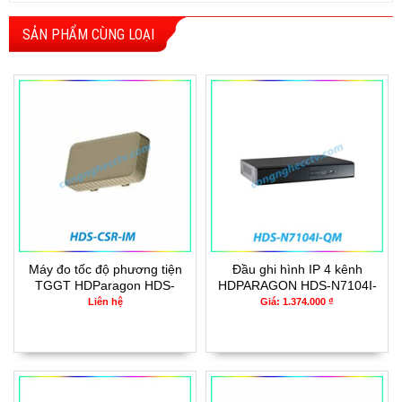
SẢN PHẨM CÙNG LOẠI
Máy đo tốc độ phương tiện
Đầu ghi hình IP 4 kênh
TGGT HDParagon HDS-
HDPARAGON HDS-N7104I-
CSR-IM
QM
Liên hệ
Giá: 1.374.000 ₫