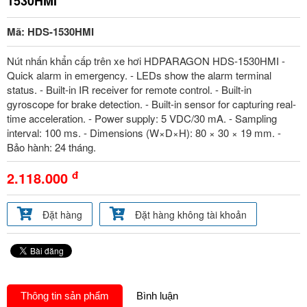
1530HMI
Mã: HDS-1530HMI
Nút nhấn khẩn cấp trên xe hơi HDPARAGON HDS-1530HMI -
Quick alarm in emergency. - LEDs show the alarm terminal
status. - Built-in IR receiver for remote control. - Built-in
gyroscope for brake detection. - Built-in sensor for capturing real-
time acceleration. - Power supply: 5 VDC/30 mA. - Sampling
interval: 100 ms. - Dimensions (W×D×H): 80 × 30 × 19 mm. -
Bảo hành: 24 tháng.
đ
2.118.000
Đặt hàng
Đặt hàng không tài khoản
Thông tin sản phẩm
Bình luận