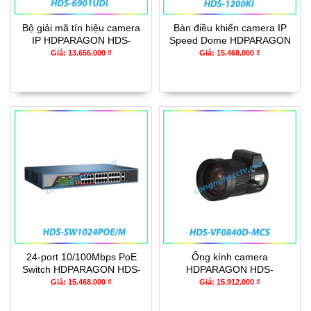
Bộ giải mã tín hiệu camera
Bàn điều khiển camera IP
IP HDPARAGON HDS-
Speed Dome HDPARAGON
6901UDI
HDS-1200KI
Giá: 13.656.000 ₫
Giá: 15.468.000 ₫
24-port 10/100Mbps PoE
Ống kính camera
Switch HDPARAGON HDS-
HDPARAGON HDS-
SW1024POE/M
VF0840D-MCS
Giá: 15.468.000 ₫
Giá: 15.912.000 ₫