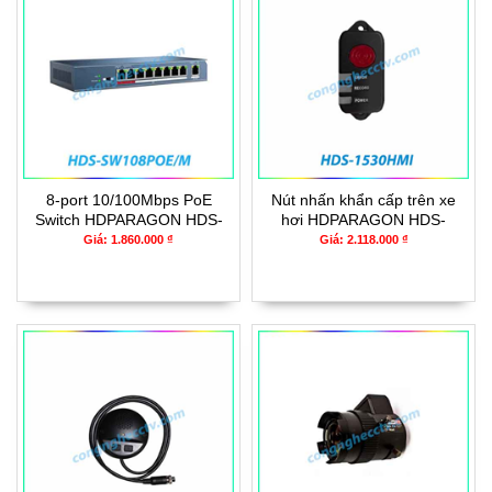
8-port 10/100Mbps PoE
Nút nhấn khẩn cấp trên xe
Switch HDPARAGON HDS-
hơi HDPARAGON HDS-
SW108POE/M
1530HMI
Giá: 1.860.000 ₫
Giá: 2.118.000 ₫