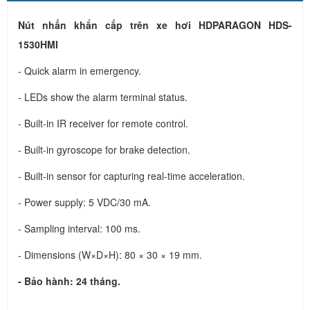
Nút nhấn khẩn cấp trên xe hơi HDPARAGON HDS-
1530HMI
- Quick alarm in emergency.
- LEDs show the alarm terminal status.
- Built-in IR receiver for remote control.
- Built-in gyroscope for brake detection.
- Built-in sensor for capturing real-time acceleration.
- Power supply: 5 VDC/30 mA.
- Sampling interval: 100 ms.
- Dimensions (W×D×H): 80 × 30 × 19 mm.
- Bảo hành: 24 tháng.