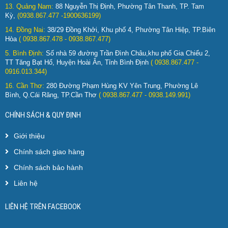
13. Quảng Nam:
88 Nguyễn Thị Định, Phường Tân Thanh, TP. Tam
Kỳ,
(0938.867.477 -1900636199)
14. Đồng Nai:
38/29 Đồng Khởi, Khu phố 4, Phường Tân Hiệp, TP.Biên
Hòa
( 0938.867.478 - 0938.867.477)
5. Bình Định:
Số nhà 59 đường Trần Đình Châu,khu phố Gia Chiểu 2,
TT Tăng Bạt Hổ, Huyện Hoài Ân, Tỉnh Bình Định
( 0938.867.477 -
0916.013.344)
16. Cần Thơ:
280 Đường Phạm Hùng KV Yên Trung, Phường Lê
Bình, Q.Cái Răng, TP.Cần Thơ
( 0938.867.477 - 0938.149.991)
CHÍNH SÁCH & QUY ĐỊNH
Giới thiệu
Chính sách giao hàng
Chính sách bảo hành
Liên hệ
LIÊN HỆ TRÊN FACEBOOK