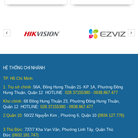
HỆ THỐNG CHI NHÁNH
TP. Hồ Chí Minh:
1.
Trụ sở chính :
56A, Đông Hưng Thuận 21- KP 1A, Phường Đông
Hưng Thuận, Quận 12 HOTLINE
:
028.37155380 - 0938.867.477
Kho chính :
68 Đông Hưng Thuận 23, Phường Đông Hưng Thuận,
Quận 12 HOTLINE:
028.37155380 - 0938.867.477
2.Quận 10:
50/22 Nguyễn Kim , Phường 6, Quận 10
(0934.127.776)
3.Thủ Đức:
737/7 Kha Vạn Vân, Phường Linh Tây, Quận Thủ
Đức
(0932.181.747)