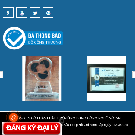
CÔNG TY CỔ PHẦN PHÁT TRIỂN ỨNG DỤNG CÔNG NGHỆ MỚI VN
MST 0318867669 do Sở Kế Hoạch và đầu tư Tp.Hồ Chí Minh cấp ngày 11/03/2025