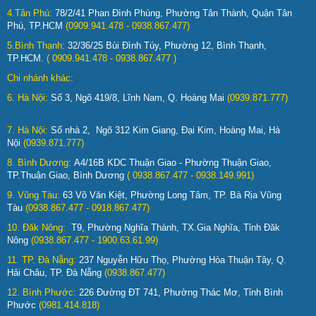
4.Tân Phú:
78/2/41 Phan Đình Phùng, Phường Tân Thành, Quận Tân
Phú, TP.HCM
(0909.941.478 - 0938.867.477)
5.Bình Thạnh:
32/36/25 Bùi Đình Túy, Phường 12, Bình Thạnh,
TP.HCM.
( 0909.941.478 - 0938.867.477 )
Chi nhánh khác:
6. Hà Nội:
Số 3, Ngõ 419/8, Lĩnh Nam, Q. Hoàng Mai
(0939.871.777)
7. Hà Nội:
Số nhà 2, Ngõ 312 Kim Giang, Đại Kim, Hoàng Mai, Hà
Nội
(0939.871.777)
8. Bình Dương:
A4/16B KDC Thuận Giao - Phường Thuận Giao,
TP.Thuận Giao, Bình Dương
( 0938.867.477 - 0938.149.991)
9. Vũng Tàu:
63 Võ Văn Kiệt, Phường Long Tâm, TP. Bà Rịa Vũng
Tàu
(0938.867.477 - 0918.867.477)
10. Đăk Nông:
T9, Phường Nghĩa Thành, TX.Gia Nghĩa, Tỉnh Đăk
Nông
(0938.867.477 - 1900.63.61.99)
11. TP. Đà Nẵng:
237 Nguyễn Hữu Thọ, Phường Hòa Thuận Tây, Q.
Hải Châu, TP. Đà Nẵng
(0938.867.477)
12. Bình Phước:
226 Đường ĐT 741, Phường Thác Mơ, Tỉnh Bình
Phước
(0981.414.818)