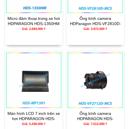
Micro đàm thoại trong xe hơi
Ống kính camera
HDPARAGON HDS-1350HM
HDParagon HDS-VF2810D-
MCS
Giá: 2.694.000 ₫
Giá: 3.972.000 ₫
Màn hình LCD 7 inch trên xe
Ống kính camera
hơi HDPARAGON HDS-
HDPARAGON HDS-
MP1301
VF2712D-MCS
Giá: 5.436.000 ₫
Giá: 7.512.000 ₫